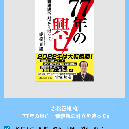
赤松正雄 様
『77年の興亡 価値観の対立を追って』
原稿入稿、編集、校正、印刷、製本、納品