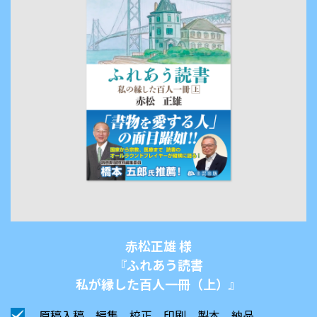
赤松正雄 様
『ふれあう読書
私が縁した百人一冊（上）』
原稿入稿、編集、校正、印刷、製本、納品